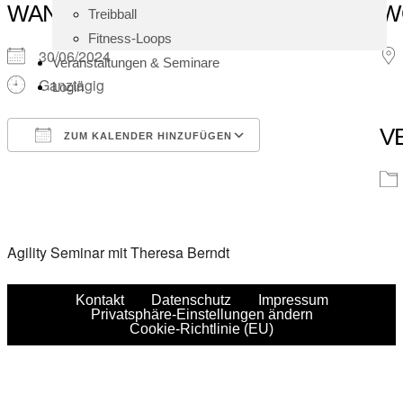
WANN
W
Treibball
Fitness-Loops
30/06/2024
Veranstaltungen & Seminare
Ganztägig
Login
V
ZUM KALENDER HINZUFÜGEN
ICS herunterladen
Google Kalender
iCalendar
Office 365
Outlook Live
Agility Seminar mit Theresa Berndt
Kontakt
Datenschutz
Impressum
Privatsphäre-Einstellungen ändern
Cookie-Richtlinie (EU)