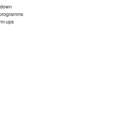
-down
rmprogramms
arm-ups
chen Grundlagen zu verstehen, und gehen anschließend in die
beitet und durchgeführt werden.