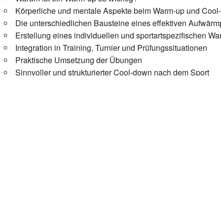
Körperliche und mentale Aspekte beim Warm-up und Cool
Die unterschiedlichen Bausteine eines effektiven Aufwä
Erstellung eines individuellen und sportartspezifischen W
Integration in Training, Turnier und Prüfungssituationen
Praktische Umsetzung der Übungen
Sinnvoller und strukturierter Cool-down nach dem Sport
Wir starten mit einem
theoretischen Teil
, um die physiologis
praktische Umsetzung
, bei der die Übungen gemeinsam erar
Referentin
Jennifer Kleene
Zertifizierte Hundeosteopathin
Hundephysiotherapeutin
Hundefitnesstherapeutin
Fitness Loop Coach (i.A.)
Tierheilpraktikerin
Ernährungsberaterin