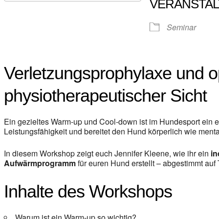
VERANSTA
ICS herunterladen
Google Kalender
iCalendar
Office 365
Outlook Live
Seminar
Verletzungsprophylaxe und o
physiotherapeutischer Sicht
Ein gezieltes Warm-up und Cool-down ist im Hundesport ein 
Leistungsfähigkeit und bereitet den Hund körperlich wie ment
In diesem Workshop zeigt euch Jennifer Kleene, wie ihr ein
in
Aufwärmprogramm
für euren Hund erstellt – abgestimmt auf 
Inhalte des Workshops
Warum ist ein Warm-up so wichtig?