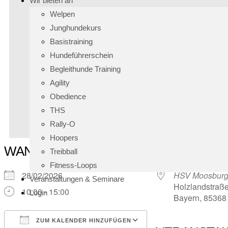
Wir bieten an
Welpen
Junghundekurs
Basistraining
Hundeführerschein
Begleithunde Training
Agility
Obedience
THS
Rally-O
Hoopers
WANN
WO
Treibball
Fitness-Loops
28/02/2026
HSV Moosburg-
Veranstaltungen & Seminare
Holzlandstraße
10:00 - 15:00
Login
Bayern, 85368
ZUM KALENDER HINZUFÜGEN