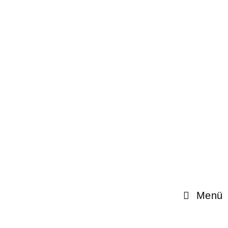
HSV Moosburg-Aich e.V.
Menü