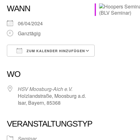
WANN
06/04/2024
Ganztägig
ZUM KALENDER HINZUFÜGEN
ICS herunterladen
Google Kalender
iCalendar
Office 365
Outlook Live
WO
HSV Moosburg-Aich e.V.
Holzlandstraße, Moosburg a.d.
Isar, Bayern, 85368
VERANSTALTUNGSTYP
Seminar