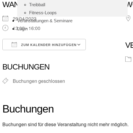
WANN
W
Treibball
Fitness-Loops
29/04/2023
Veranstaltungen & Seminare
13:00 - 16:00
Login
V
ZUM KALENDER HINZUFÜGEN
ICS herunterladen
Google Kalender
iCalendar
Office 365
Outlook Live
BUCHUNGEN
Buchungen geschlossen
Buchungen
Buchungen sind für diese Veranstaltung nicht mehr möglich.