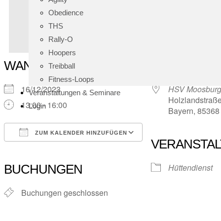
Obedience
THS
Rally-O
Hoopers
WANN
WO
Treibball
Fitness-Loops
16/12/2023
HSV Moosburg-
Veranstaltungen & Seminare
Holzlandstraße
13:00 - 16:00
Login
Bayern, 85368
ZUM KALENDER HINZUFÜGEN
VERANSTA
ICS herunterladen
Google Kalender
iCalendar
Office 365
Outlook Live
BUCHUNGEN
Hüttendienst
Buchungen geschlossen