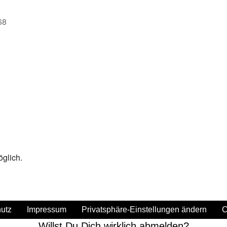
68
öglich.
utz
Impressum
Privatsphäre-Einstellungen ändern
C
Willst Du Dich wirklich abmelden?