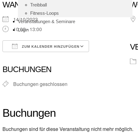
WANN
W
Treibball
Fitness-Loops
14/10/2023
Veranstaltungen & Seminare
10:00 - 13:00
Login
V
ZUM KALENDER HINZUFÜGEN
ICS herunterladen
Google Kalender
iCalendar
Office 365
Outlook Live
BUCHUNGEN
Buchungen geschlossen
Buchungen
Buchungen sind für diese Veranstaltung nicht mehr möglich.