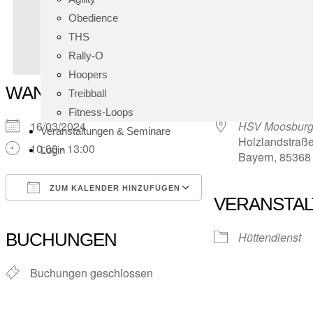
Obedience
THS
Rally-O
Hoopers
WANN
WO
Treibball
Fitness-Loops
16/03/2024
HSV Moosburg-
Veranstaltungen & Seminare
Holzlandstraße
10:00 - 13:00
Login
Bayern, 85368
ZUM KALENDER HINZUFÜGEN
VERANSTA
ICS herunterladen
Google Kalender
iCalendar
Office 365
Outlook Live
BUCHUNGEN
Hüttendienst
Buchungen geschlossen